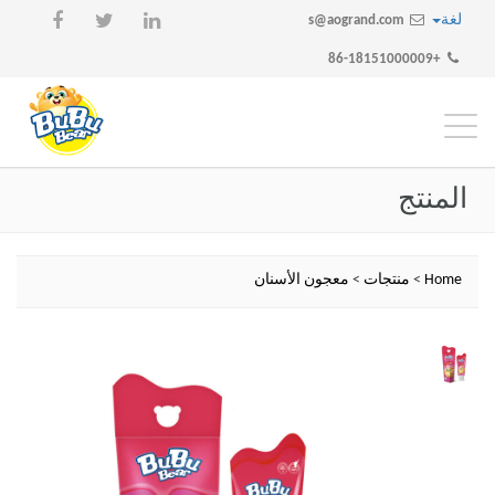
لغة
s@aogrand.com
+86-18151000009
تبديل
التنقل
المنتج
Home
>
منتجات
>
معجون الأسنان
التالى
الساب