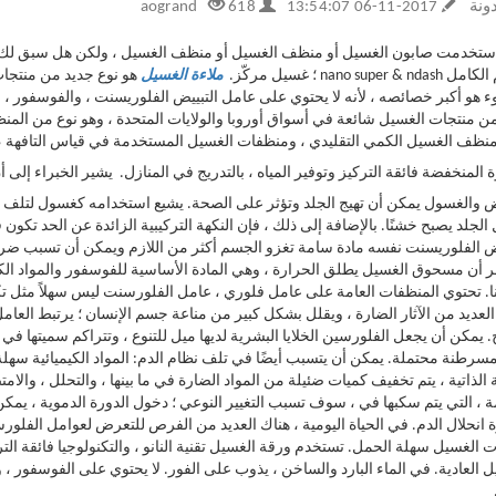
ونة
2017-11-06 13:54:07
aogrand
618
استخدمت صابون الغسيل أو منظف الغسيل أو منظف الغسيل ، ولكن هل سبق لك ا
nano super &  ؛ غسيل مركّز.
ملاءة الغسيل
هو نوع جديد من منتجات
 هو أكبر خصائصه ، لأنه لا يحتوي على عامل التبييض الفلوريسنت ، والفوسفور ، و
ن منتجات الغسيل شائعة في أسواق أوروبا والولايات المتحدة ، وهو نوع من المنظ
نظف الغسيل الكمي التقليدي ، ومنظفات الغسيل المستخدمة في قياس التافهة ،
 المنخفضة فائقة التركيز وتوفير المياه ، بالتدريج في المنازل.
يشير الخبراء إلى 
يض والغسول يمكن أن تهيج الجلد وتؤثر على الصحة. يشيع استخدامه كغسول لتلف الك
لجلد يصبح خشنًا. بالإضافة إلى ذلك ، فإن النكهة التركيبية الزائدة عن الحد تكون
يض الفلوريسنت نفسه مادة سامة تغزو الجسم أكثر من اللازم ويمكن أن تسبب ضررًا
ر أن مسحوق الغسيل يطلق الحرارة ، وهي المادة الأساسية للفوسفور والمواد ال
ا. تحتوي المنظفات العامة على عامل فلوري ، عامل الفلورسنت ليس سهلاً مثل تكس
العديد من الآثار الضارة ، ويقلل بشكل كبير من مناعة جسم الإنسان ؛ يرتبط العامل ا
 يمكن أن يجعل الفلورسين الخلايا البشرية لديها ميل للتنوع ، وتتراكم سميتها في ا
سرطنة محتملة. يمكن أن يتسبب أيضًا في تلف نظام الدم: المواد الكيميائية سهلة 
ة الذاتية ، يتم تخفيف كميات ضئيلة من المواد الضارة في ما بينها ، والتحلل ، والا
ة ، التي يتم سكبها في ، سوف تسبب التغيير النوعي ؛ دخول الدورة الدموية ، يمك
 انحلال الدم. في الحياة اليومية ، هناك العديد من الفرص للتعرض لعوامل الفلو
 الغسيل سهلة الحمل. تستخدم ورقة الغسيل تقنية النانو ، والتكنولوجيا فائقة ال
 العادية. في الماء البارد والساخن ، يذوب على الفور. لا يحتوي على الفوسفور ، وق