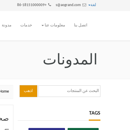
لغة
+86-18151000009
s@aogrand.com
اتصل بنا
معلومات عنا
خدمات
مدونة
المدونات
Home
TAGS
صحا