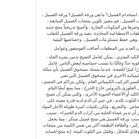
ستخدام الغسيل؟ ما هي ورقة الغسيل؟ ورقة الغسيل ،
 الغسيل ، قم بتغيير تكوين منتجات الغسيل السابقة ،
غيرها من المكونات الضارة ، وأصبح تدريجياً منتج جديد
فات الاصطناعية المحايدة. تنفيذ ورقة الغسيل للتغلب
 وهي حفظ مستلزمات الغسيل ، وخصائصها البيئية
أن العديد من المنظفات أضافت الفوسفور وعوامل
بد البشري ، يمكن لعامل التفتيح تدمير بشرة الجلد ،
 قوية جدًا وغالبًا ما تسبب حساسية لبعض الناس. عامل
 كبيرًا للصحة. عندما نمسك مسحوق الغسيل بأيدٍ مبللة
كيميائية الأخرى في مسحوق الغسيل التي تضر
ير التركيب الكيميائي العام ، ولكن يتراكم في الجسم ،
لفلوري بالبروتين خارج الجرح ، مما يمنع أيضًا التئام
لكبد أو الأعضاء الحيوية الأخرى ، والتي يمكن أن تصبح
التلوث بالدم ، في حين أن الدم لديه قدرة معينة على
متصاص ، والتفريغ ، ولكن بكميات كبيرة طويلة الأجل المواد
ن أن تدمر غشاء الخلية من كرات الدم الحمراء ، تسبب
رسنت. ورقة الغسيل هي منتج غسيل مبتكر ، مما يجعل
تركيز ، والطاقة النظيفة أكثر من نفس الكمية من منتجات
ابل للتحلل ، وقليل من التلوث للبيئة. إنه منتج لحماية