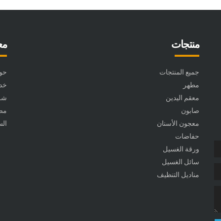
منتجات
مع
جميع المنتجات
حول 
مطهر
خد
معقم اليدين
شرف d
صابون
مصن
معجون الأسنان
الس
حفاضات
ورقة الغسيل
سائل الغسيل
مناديل التنظيف