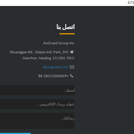
671
اتصل بنا
AoGrand Group Inc.
205 Shuanggao Rd., Qiqiao Ind. Park,
Gaochun, Nanjing, 211302, P.R.C.
s@aogrand.com
+86-18151000009