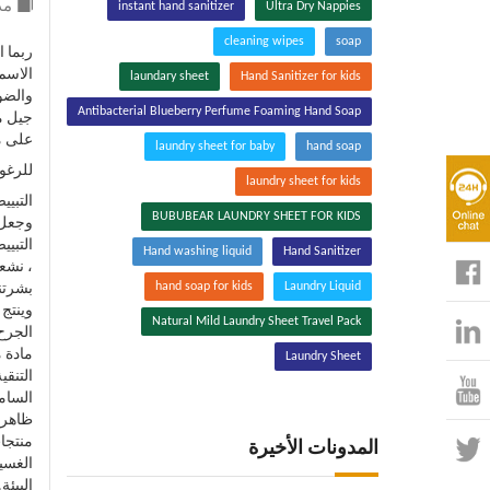
مد
instant hand sanitizer
Ultra Dry Nappies
cleaning wipes
soap
ربما 
الاسم الكامل ndash
laundary sheet
Hand Sanitizer for kids
والضوء
Antibacterial Blueberry Perfume Foaming Hand Soap
جيل م
على م
laundry sheet for baby
hand soap
للرغوة
laundry sheet for kids
التبي
BUBUBEAR LAUNDRY SHEET FOR KIDS
وجعل ا
التبي
Hand washing liquid
Hand Sanitizer
، نشع
hand soap for kids
Laundry Liquid
بشرتن
وينتج 
Natural Mild Laundry Sheet Travel Pack
الجرح.
مادة م
Laundry Sheet
التنقي
السام
ظاهرة
منتجات
المدونات الأخيرة
الغسيل
البيئة.