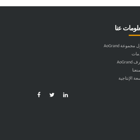
لومات عنا
مجموعة AoGrand
مات
AoGran
عنا
عة الإنتاجية