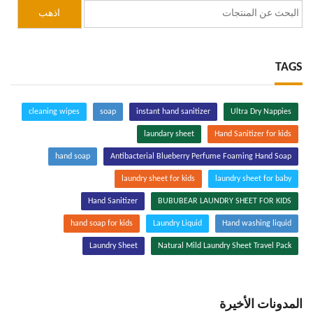
TAGS
cleaning wipes
soap
instant hand sanitizer
Ultra Dry Nappies
laundary sheet
Hand Sanitizer for kids
hand soap
Antibacterial Blueberry Perfume Foaming Hand Soap
laundry sheet for kids
laundry sheet for baby
Hand Sanitizer
BUBUBEAR LAUNDRY SHEET FOR KIDS
hand soap for kids
Laundry Liquid
Hand washing liquid
Laundry Sheet
Natural Mild Laundry Sheet Travel Pack
المدونات الأخيرة