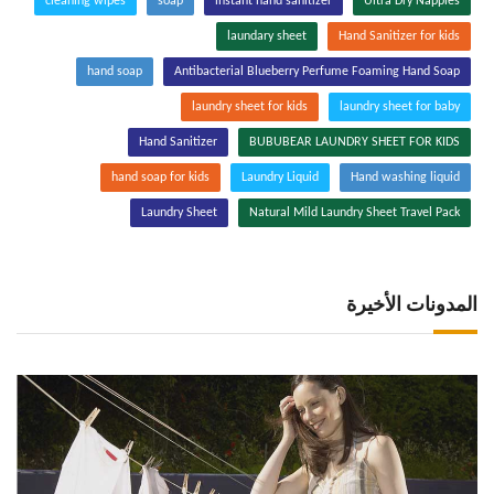
cleaning wipes
soap
instant hand sanitizer
Ultra Dry Nappies
laundary sheet
Hand Sanitizer for kids
hand soap
Antibacterial Blueberry Perfume Foaming Hand Soap
laundry sheet for kids
laundry sheet for baby
Hand Sanitizer
BUBUBEAR LAUNDRY SHEET FOR KIDS
hand soap for kids
Laundry Liquid
Hand washing liquid
Laundry Sheet
Natural Mild Laundry Sheet Travel Pack
المدونات الأخيرة