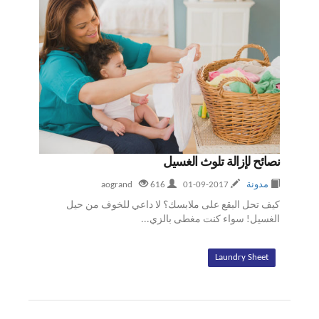
نصائح لإزالة تلوث الغسيل
مدونة
2017-09-01
aogrand
616
كيف تحل البقع على ملابسك؟ لا داعي للخوف من حيل
الغسيل! سواء كنت مغطى بالزي...
Laundry Sheet