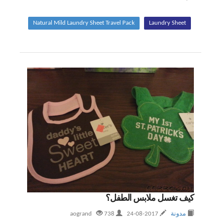
Natural Mild Laundry Sheet Travel Pack
Laundry Sheet
كيف تغسل ملابس الطفل؟
مدونة
2017-08-24
aogrand
738