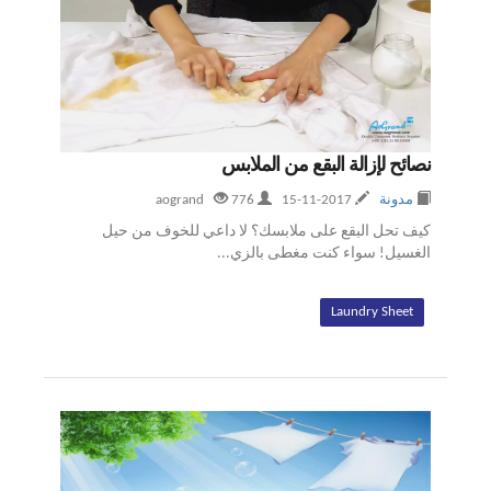
نصائح لإزالة البقع من الملابس
مدونة
2017-11-15
aogrand
776
كيف تحل البقع على ملابسك؟ لا داعي للخوف من حيل
الغسيل! سواء كنت مغطى بالزي...
Laundry Sheet