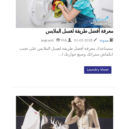
معرفة أفضل طريقة لغسل الملابس
مدونة
2018-02-01
aogrand
956
ستساعدك معرفة أفضل طريقة لغسل الملابس على تجنب
انكماش ستراتك وصبغ جواربك ا...
Laundry Sheet