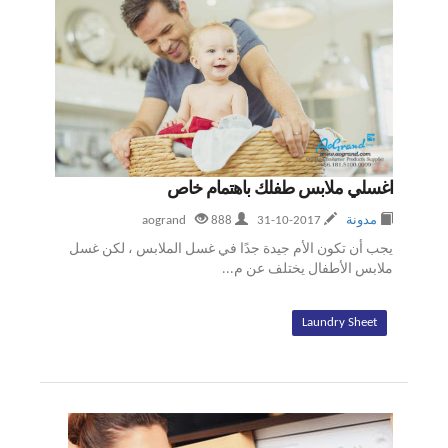
اغسلي ملابس طفلك باهتمام خاص
مدونة
2017-10-31
aogrand
888
يجب أن تكون الأم جيدة جدًا في غسل الملابس ، لكن غسل
ملابس الأطفال يختلف عن م...
Laundry Sheet