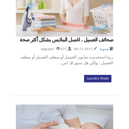
صحائف الغسيل ، اغسل الملابس بشكل أكثر صحة
مدونة
2017-11-06
aogrand
671
ربما استخدمت صابون الغسيل أو منظف الغسيل أو منظف
الغسيل ، ولكن هل سبق لك اس...
Laundry Sheet