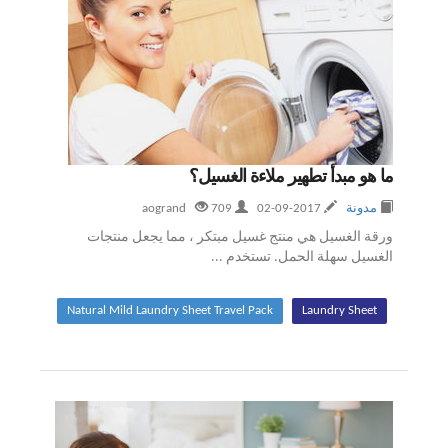
ما هو مبدأ تطهير ملاءة الغسيل؟
مدونة
2017-09-02
aogrand
709
ورقة الغسيل هي منتج غسيل مبتكر ، مما يجعل منتجات
الغسيل سهلة الحمل. تستخدم ...
Natural Mild Laundry Sheet Travel Pack
Laundry Sheet