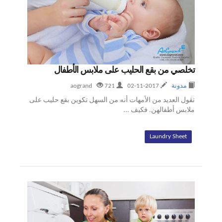
تخلصي من بقع الحليب على ملابس الأطفال
مدونة
2017-11-02
aogrand
721
تقول العديد من الأمهات أنه من السهل تكوين بقع حليب على
ملابس أطفالهن. فكيف ...
Laundry Sheet