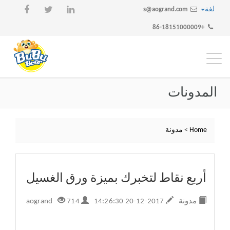
لغة
s@aogrand.com
+86-18151000009
تبديل
التنقل
المدونات
Home
>
مدونة
أربع نقاط لتخبرك بميزة ورق الغسيل
مدونة
2017-12-20 14:26:30
aogrand
714