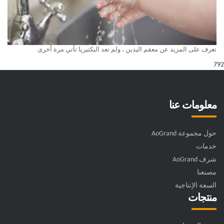
تعرف على المزيد عن معقم اليدين ، ولم تعد البكتيريا تأتي مرة أخرى
792
معلومات عنا
حول مجموعة AoGrand
خدمات
شرف AoGrand
مصنعنا
السعة الإنتاجية
منتجات