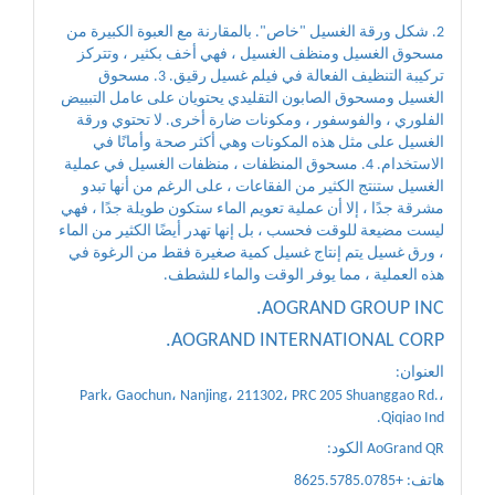
2. شكل ورقة الغسيل "خاص". بالمقارنة مع العبوة الكبيرة من
مسحوق الغسيل ومنظف الغسيل ، فهي أخف بكثير ، وتتركز
تركيبة التنظيف الفعالة في فيلم غسيل رقيق. 3. مسحوق
الغسيل ومسحوق الصابون التقليدي يحتويان على عامل التبييض
الفلوري ، والفوسفور ، ومكونات ضارة أخرى. لا تحتوي ورقة
الغسيل على مثل هذه المكونات وهي أكثر صحة وأمانًا في
الاستخدام. 4. مسحوق المنظفات ، منظفات الغسيل في عملية
الغسيل ستنتج الكثير من الفقاعات ، على الرغم من أنها تبدو
مشرقة جدًا ، إلا أن عملية تعويم الماء ستكون طويلة جدًا ، فهي
ليست مضيعة للوقت فحسب ، بل إنها تهدر أيضًا الكثير من الماء
، ورق غسيل يتم إنتاج غسيل كمية صغيرة فقط من الرغوة في
هذه العملية ، مما يوفر الوقت والماء للشطف.
AOGRAND GROUP INC.
AOGRAND INTERNATIONAL CORP.
العنوان:
Park، Gaochun، Nanjing، 211302، PRC
205 Shuanggao Rd.،
Qiqiao Ind.
AoGrand QR الكود:
هاتف: +8625.5785.0785