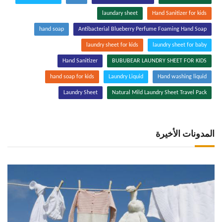
laundary sheet
Hand Sanitizer for kids
hand soap
Antibacterial Blueberry Perfume Foaming Hand Soap
laundry sheet for kids
laundry sheet for baby
Hand Sanitizer
BUBUBEAR LAUNDRY SHEET FOR KIDS
hand soap for kids
Laundry Liquid
Hand washing liquid
Laundry Sheet
Natural Mild Laundry Sheet Travel Pack
المدونات الأخيرة