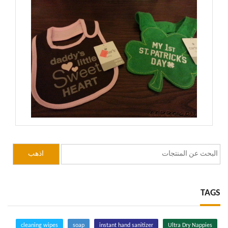
TAGS
cleaning wipes
soap
instant hand sanitizer
Ultra Dry Nappies