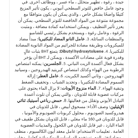
جيدة ، رغوة ، تطهير متخلل ، ماء عسر ، ووظائف أخرى. في
وجود عامل خافض للتوتر السطحي أنيوني ، يكون تأثير المزيج
كثيفًا واضحًا بشكل خاص ، والذي يمكن أن يكون متوافقًا مع
مجموعة متنوعة من المواد الخافضة للتوتر السطحي. يمكن أن
يعزز تأثير التنظيف ، ويمكن استخدامه كمادة مضافة ، ومثبت
الرغوة ، وعامل رغوة ، ويستخدم بشكل رئيسي للشامبو
والمنظفات السائلة. 3.
عامل النانو المضاد للبكتيريا:
مبدأ مضاد
للميكروبات وطريقة مضادة للجراثيم من المواد النانوية المضادة
للبكتيريا. 4.
Dibutyl hydroxytoluene:
يتمتع BHT بثبات عالٍ
وقدرة قوية على مضادات الأكسدة ، ويمكن لـ BHT أن يؤخر
بشكل فعال أكسدة الزيت النباتي. 5.
الجلسرين:
يمكنه امتصاص
الرطوبة من الهواء وكذلك امتصاص كبريتيد الهيدروجين ، وسيانيد
الهيدروجين ، وثاني أكسيد الكبريت. 6.
عامل العطر:
إزالة
السموم المضادة للبكتيريا ، وتجديد الشباب ، وتخفيف الضغط
وتنقية الهواء. 7.
الماء منزوع الأيونات:
لا يزال الماء يحتوي على
مركبات عضوية قابلة للذوبان ، والتي يمكن أن تلوث أعمدة
التبادل الأيوني وتقلل من فعاليتها. 8.
حمض رباعي أسيتيك ثنائي
الإيثيلين:
وصف الأداء: مسحوق أبيض ، قابل للذوبان في
هيدروكسيد الصوديوم ، محلول كربونات الصوديوم والأمونيا ،
قابل للذوبان في 160 ماء مغلي ، قابل للذوبان بشكل طفيف في
الماء البارد ، غير قابل للذوبان في الكحول والمذيبات العضوية
العامة . تعليمات الاستخدام: عامل معقد أيون الكالسيوم ، منظف
، مضاد لتخثر الدم. تستخدم الدراسات البيوكيميائية كعامل مخلب