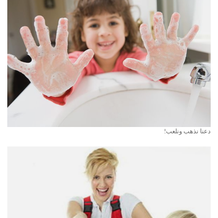
دعنا نذهب ونلعب!