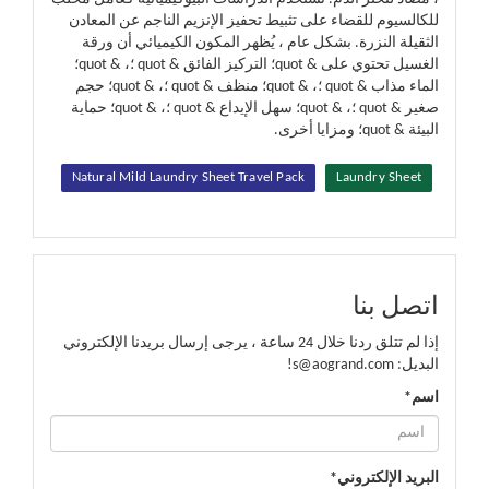
للكالسيوم للقضاء على تثبيط تحفيز الإنزيم الناجم عن المعادن
الثقيلة النزرة. بشكل عام ، يُظهر المكون الكيميائي أن ورقة
الغسيل تحتوي على & quot؛ التركيز الفائق & quot ؛، & quot؛
الماء مذاب & quot ؛، & quot؛ منظف & quot ؛، & quot؛ حجم
صغير & quot ؛، & quot؛ سهل الإيداع & quot ؛، & quot؛ حماية
البيئة & quot؛ ومزايا أخرى.
Natural Mild Laundry Sheet Travel Pack
Laundry Sheet
اتصل بنا
إذا لم تتلق ردنا خلال 24 ساعة ، يرجى إرسال بريدنا الإلكتروني
البديل: s@aogrand.com!
اسم*
البريد الإلكتروني*