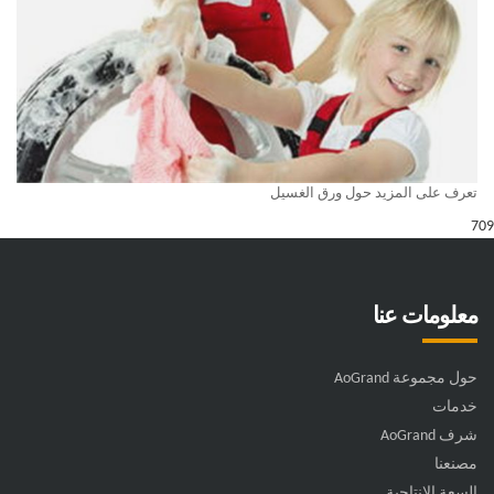
تعرف على المزيد حول ورق الغسيل
709
معلومات عنا
حول مجموعة AoGrand
خدمات
شرف AoGrand
مصنعنا
السعة الإنتاجية