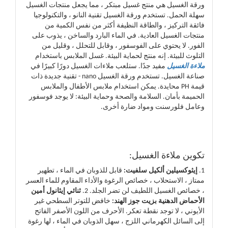
ورقة الغسيل هي منتج غسيل مبتكر ، مما يجعل منتجات الغسيل
سهلة الحمل. تستخدم ورقة الغسيل تقنية النانو ، والتكنولوجيا
فائقة التركيز ، والطاقة النظيفة أكثر من نفس الكمية من
منتجات الغسيل العادية. في الماء البارد والساخن ، يذوب على
الفور. لا يحتوي على الفوسفور ، وقابل للتحلل ، وقليل من
التلوث للبيئة. إنه منتج لحماية البيئة. غسل الملابس باستخدام
ملاءة الغسيل
مفيد جدًا. ستلعب ملاءات الغسيل دورًا كبيرًا في
صناعة الغسيل. تستخدم ورقة الغسيل nano - تقنية جديدة ذات
قيمة PH محايدة. يمكن استخدام ملابس الأطفال والملابس
الحميمة بأمان. السلامة والصحة وحماية البيئة: لا يوجد فوسفور
وعامل فلورسنت ومواد ضارة أخرى.
تكوين ملاءة الغسيل:
1.
إيثوكسيلين ألكيل سلفيت:
قابل للذوبان في الماء ، تطهير
ممتاز ، الاستحلاب ، خصائص الرغوة والأداء المقاوم للماء العسر
، خصائص الغسيل اللطيف لن تضر الجلد. 2.
ثنائي إيثانول أمين
الأحماض الدهنية بزيت جوز الهند:
خافض للتوتر السطحي غير
الأيوني ، لا توجد نقطة تعكر. الأحرف من اللون الأصفر الفاتح
إلى السائل الكهرماني اللزج ، سهل الذوبان في الماء ، لها رغوة