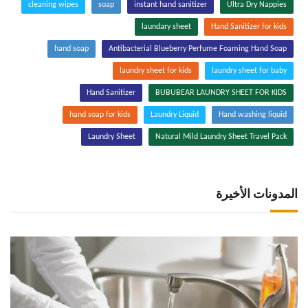
cleaning wipes
soap
instant hand sanitizer
Ultra Dry Nappies
laundary sheet
Hand Sanitizer for kids
hand soap
Antibacterial Blueberry Perfume Foaming Hand Soap
laundry sheet for kids
laundry sheet for baby
Hand Sanitizer
BUBUBEAR LAUNDRY SHEET FOR KIDS
hand soap for kids
Laundry Liquid
Hand washing liquid
Laundry Sheet
Natural Mild Laundry Sheet Travel Pack
المدونات الأخيرة