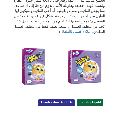
الجميع مناسبًا لها؟ 4. أنيقة وطازجة ، برائحة ميس حلوة ، عطرة
وليست قوية ، خفيفة وطويلة الأمد ، تدوم من 36 إلى 48 ساعة ،
مما يجعل الملابس نضرة وطبيعية. أنا أحب الملابس سيكون لها
القليل من العطر ، أنت؟ 5. رخيصة بشكل غير عادي ، قطعة من
الغسيل 4g يمكن غسلها 3-4 كجم من الملابس ، علبة تعادل 7.5
كجم من منظف الغسيل ، السعر نصف فقط من منظف الغسيل
التقليدي.
ملاءة غسيل للأطفال
:
laundry sheet for kids
Laundry Liquid