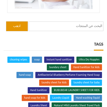
TAGS
cleaning wipes
soap
instant hand sanitizer
Ultra Dry Nappies
laundary sheet
Hand Sanitizer for kids
hand soap
Antibacterial Blueberry Perfume Foaming Hand Soap
laundry sheet for kids
laundry sheet for baby
Hand Sanitizer
BUBUBEAR LAUNDRY SHEET FOR KIDS
hand soap for kids
Laundry Liquid
Hand washing liquid
Laundry Sheet
Natural Mild Laundry Sheet Travel Pack