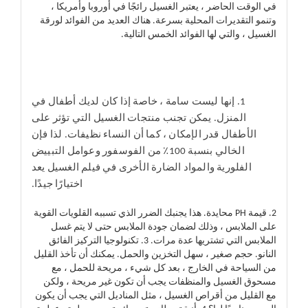
في الوقت الحاضر ، يعتبر الغسيل رائجًا في أوروبا وأمريكا ،
وتنمو التقديرات المحلية بسرعة. هناك العديد من الفوائد لورقة
الغسيل ، والتي لها الفوائد الخمس التالية.
1. إنها ليست سامة ، خاصة إذا كان لديك أطفال في
المنزل. يمكن تجنب منتجات الغسيل التي تؤثر على
الأطفال قدر الإمكان ، كما أن النساء نظيفات. لذا فإن
الخالي بنسبة 100٪ من الفوسفور وعوامل التبييض
الفلورية والمواد الضارة الأخرى في فيلم الغسيل يعد
اختيارًا جيدًا.
2. قيمة PH محايدة. هذا يجنبك الضرر الذي تسببه القلويات القوية
على الملابس ، وذلك لضمان جودة الملابس حتى لا يتم غسل
الملابس التي تشتريها عدة مرات. 3. تكنولوجيا التركيز الفائق
النانو. حجم صغير ، سهل التخزين والحمل. يمكنك أن تأخذ القليل
من السياحة في الخارج ، بعد كل شيء ، مريحة للحمل ، مع
مسحوق الغسيل والمنظفات يجب أن تكون غير مريحة ، ولكن
مع القليل من أقراص الغسيل ، مثل المناديل التي يجب أن يكون